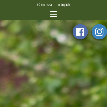
Hyppää
På Svenska
In English
pääsisältöön
ETUSIVU