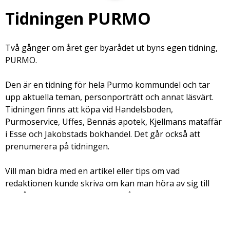
Tidningen PURMO
Två gånger om året ger byarådet ut byns egen tidning,
PURMO.
Den är en tidning för hela Purmo kommundel och tar
upp aktuella teman, personporträtt och annat läsvärt.
Tidningen finns att köpa vid Handelsboden,
Purmoservice, Uffes, Bennäs apotek, Kjellmans mataffär
i Esse och Jakobstads bokhandel. Det går också att
prenumerera på tidningen.
Vill man bidra med en artikel eller tips om vad
redaktionen kunde skriva om kan man höra av sig till
byarådets ordförande eller till någon i redaktionen.
Tidningens e-mailadress är
purmo.tidning@gmail.com
.
Kontaktuppgifter till byarådet hittas här på hemsidan.