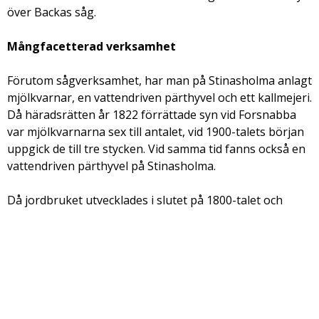
över Backas såg.
Mångfacetterad verksamhet
Förutom sågverksamhet, har man på Stinasholma anlagt
mjölkvarnar, en vattendriven pärthyvel och ett kallmejeri.
Då häradsrätten år 1822 förrättade syn vid Forsnabba
var mjölkvarnarna sex till antalet, vid 1900-talets början
uppgick de till tre stycken. Vid samma tid fanns också en
vattendriven pärthyvel på Stinasholma.
Då jordbruket utvecklades i slutet på 1800-talet och
bönderna i större skala kunde sälja jordbruksprodukter,
uppkom ett kallmejeri vid Forsnabba. År 1888 anlade åtta
bönder mejeriet och verksamheten gick ut på att
skumma mjölk och kärna smör av den erhållna grädden.
Smördrittlarna från Backa mejeri sändes via järnväg till